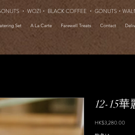
SONUTS ・ WOZI・ BLACK COFFEE ・ GONUTS
・WAL
atering Set
A La Carte
Farewell Treats
Contact
Deli
12-15
價
HK$3,280.00
格