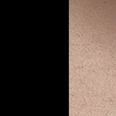
單➕ 同日5點前付款✔
點後送貨
午12點前落單，下午5點前付款。15/7