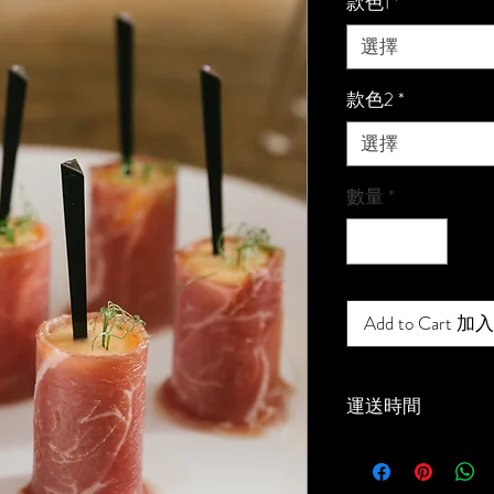
款色1
*
選擇
款色2
*
選擇
數量
*
Add to Cart
運送時間
送貨需知 (地面交
送貨事項: