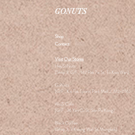
GONUTS
Shop
Contact
Visit Our Stores
HeySoNuts
(Shop 3, G/F., 147 Pak Tai St. To Kwa Wan)
GoNuts
(G/F., Kai Tak Sports Park Mall 2, M2-016)
WoZi Cafe
(G/F., 36 Yan Oi St. San Po Kong)
Black Coffee
(Shop 3, 3 Kwong Wah St.Mongkok)