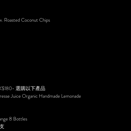
w. Roasted Coconut Chips
180- 選購以下產品
Presse Juice Organic Handmade Lemonade
range 8 Bottles
7⽀