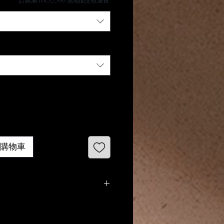
​訂購滿 HK$2,500-免地面交收運費
 加入購物車
收)