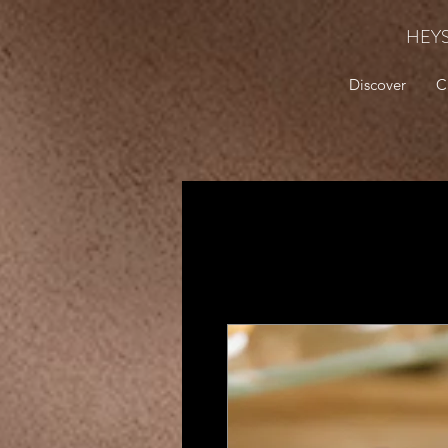
HEY
Discover
C