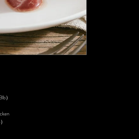
每日中午12點前落
五個工作天下午3
(i.e. 10/7 中
下午3點後送貨)
lb）
icken
b）