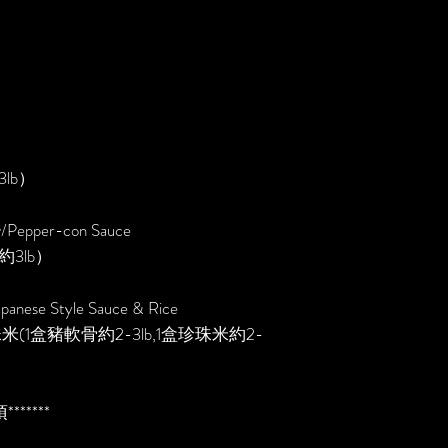
lb）
w/Pepper-con Sauce
3lb）
apanese Style Sauce & Rice
1盒豬軟骨約2-3lb,1盒珍珠米約2-
*****