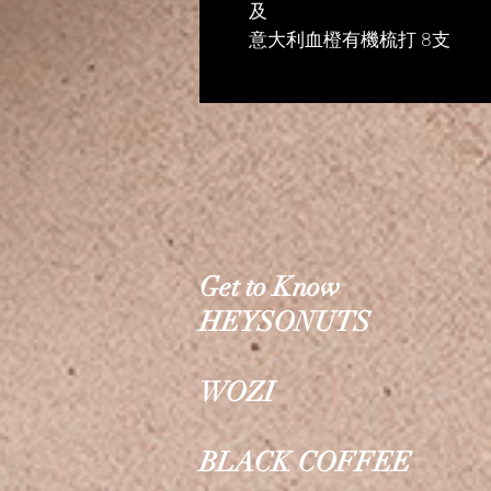
及
意大利血橙有機梳打 8⽀
Get to Know
HEYSONUTS
WOZI
BLACK COFFEE