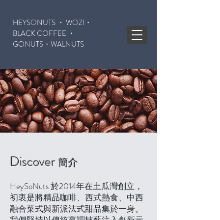
HEYSONUTS ・ WOZI・
BLACK COFFEE ・
GONUTS
・WALNUTS
Discover
簡介
HeySoNuts 於2014年在土瓜灣創立，
初衷是將精品咖啡、西式熱食、中西
融合菜式與新派法式甜品集於一身。