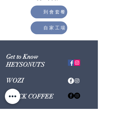
到會套餐
自家工場
Get to Know
HEYSONUTS
WOZI
BLACK COFFEE
GONUTS
Shop
Contact