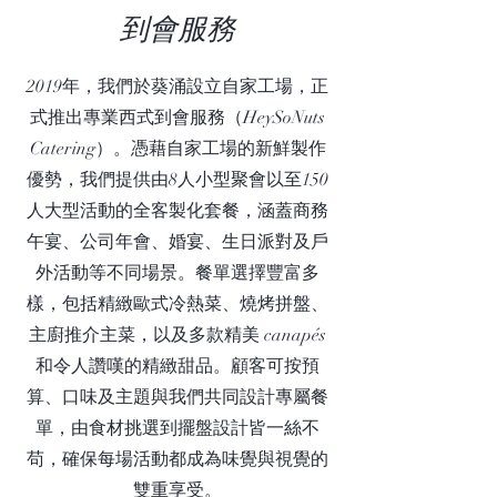
到會服務
2019年，我們於葵涌設立自家工場，正
式推出專業西式到會服務（HeySoNuts
Catering）。憑藉自家工場的新鮮製作
優勢，我們提供由8人小型聚會以至150
人大型活動的全客製化套餐，涵蓋商務
午宴、公司年會、婚宴、生日派對及戶
外活動等不同場景。餐單選擇豐富多
樣，包括精緻歐式冷熱菜、燒烤拼盤、
主廚推介主菜，以及多款精美 canapés
和令人讚嘆的精緻甜品。顧客可按預
算、口味及主題與我們共同設計專屬餐
單，由食材挑選到擺盤設計皆一絲不
苟，確保每場活動都成為味覺與視覺的
雙重享受。